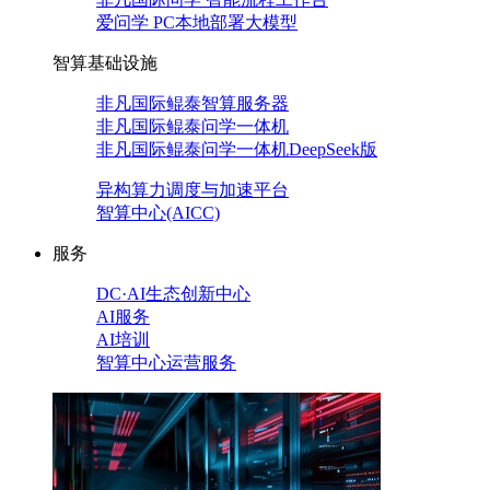
爱问学 PC本地部署大模型
智算基础设施
非凡国际鲲泰智算服务器
非凡国际鲲泰问学一体机
非凡国际鲲泰问学一体机DeepSeek版
异构算力调度与加速平台
智算中心(AICC)
服务
DC·AI生态创新中心
AI服务
AI培训
智算中心运营服务