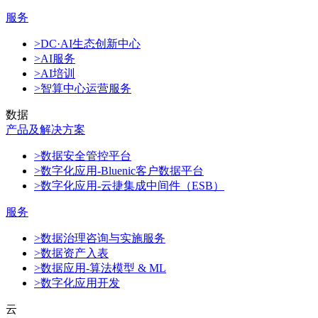
服务
>DC·AI生态创新中心
>AI服务
>AI培训
>智算中心运营服务
数据
产品及解决方案
>数据安全管控平台
>数字化应用-Bluenic客户数据平台
>数字化应用-云捷集成中间件（ESB）
服务
>数据治理咨询与实施服务
>数据资产入表
>数据应用-算法模型 & ML
>数字化应用开发
云